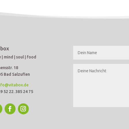
abox
 | mind | soul | food
ensstr. 18
5 Bad Salzuflen
nfo@vitabox.de
49 52 22. 385 24 75