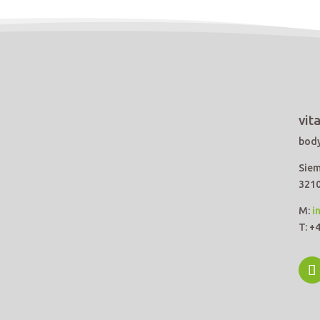
vit
body
Siem
3210
M:
i
T: +