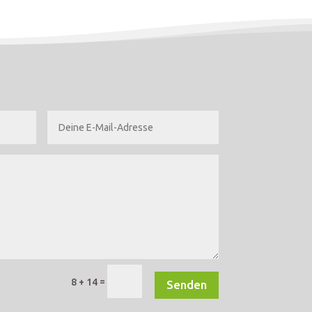
=
8 + 14
Senden