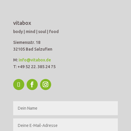
vitabox
body | mind | soul | food
Siemensstr. 18
32105 Bad Salzuflen
M:
info@vitabox.de
T: +49 52 22. 385 24 75