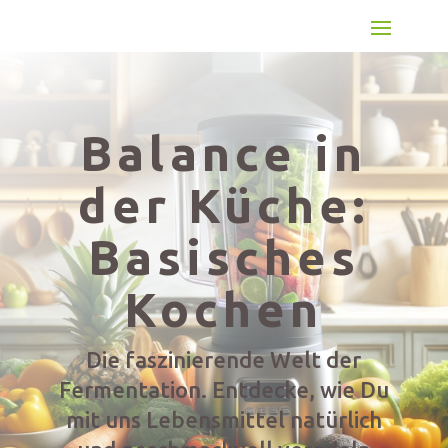
Balance in
der Küche:
Basisches
Kochen
Die faszinierende Welt der
Fermentation. Entdecke, wie Du
mit uns Lebensmittel natürlich