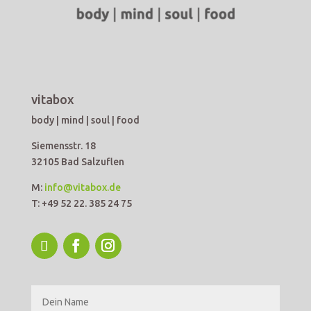
vitabox
body | mind | soul | food
Siemensstr. 18
32105 Bad Salzuflen
M:
info@vitabox.de
T: +49 52 22. 385 24 75