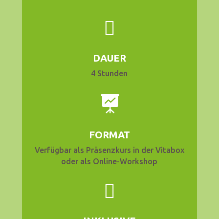

DAUER
4 Stunden

FORMAT
Verfügbar als Präsenzkurs in der Vitabox
oder als Online-Workshop
